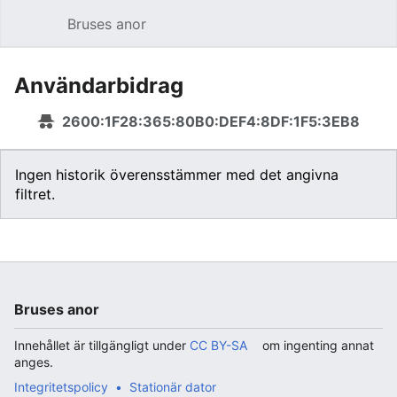
Bruses anor
Öppna huvudmenyn
Sök
Användarbidrag
2600:1F28:365:80B0:DEF4:8DF:1F5:3EB8
Ingen historik överensstämmer med det angivna
filtret.
Bruses anor
Innehållet är tillgängligt under
CC BY-SA
om ingenting annat
anges.
Integritetspolicy
Stationär dator