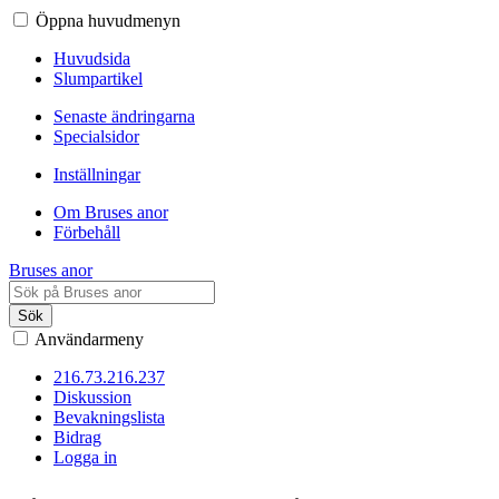
Öppna huvudmenyn
Huvudsida
Slumpartikel
Senaste ändringarna
Specialsidor
Inställningar
Om Bruses anor
Förbehåll
Bruses anor
Sök
Användarmeny
216.73.216.237
Diskussion
Bevakningslista
Bidrag
Logga in