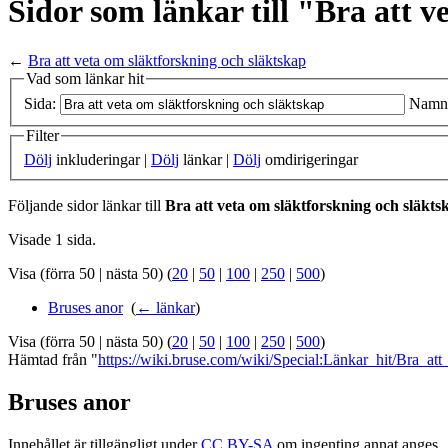
Sidor som länkar till "Bra att 
←
Bra att veta om släktforskning och släktskap
Vad som länkar hit
Sida:
Namn
Filter
Dölj
inkluderingar |
Dölj
länkar |
Dölj
omdirigeringar
Följande sidor länkar till
Bra att veta om släktforskning och släkts
Visade 1 sida.
Visa (förra 50 | nästa 50) (
20
|
50
|
100
|
250
|
500
)
Bruses anor
‎
(
← länkar
)
Visa (förra 50 | nästa 50) (
20
|
50
|
100
|
250
|
500
)
Hämtad från "
https://wiki.bruse.com/wiki/Special:Länkar_hit/Bra_at
Bruses anor
Innehållet är tillgängligt under
CC BY-SA
om ingenting annat anges.