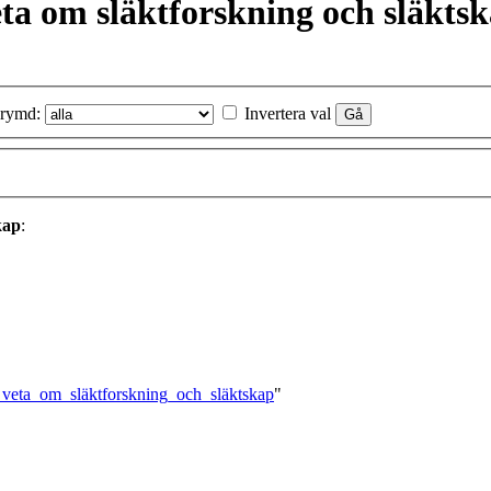
veta om släktforskning och släkts
rymd:
Invertera val
kap
:
t_veta_om_släktforskning_och_släktskap
"