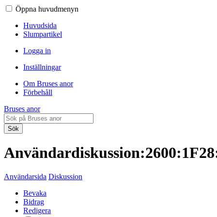
Öppna huvudmenyn
Huvudsida
Slumpartikel
Logga in
Inställningar
Om Bruses anor
Förbehåll
Bruses anor
Sök
Användardiskussion:2600:1F2
Användarsida
Diskussion
Bevaka
Bidrag
Redigera