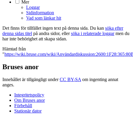
Mer
Loggar
Sidinformation
Vad som länkar hit
Det finns för tillfället ingen text på denna sida. Du kan
söka efter
denna sidas titel
på andra sidor, eller
söka i relaterade loggar
men du
har inte behörighet att skapa sidan.
Hämtad från
"
https://wiki.bruse.com/wiki/Användardiskussion:2600:1F28:365:
Bruses anor
Innehållet är tillgängligt under
CC BY-SA
om ingenting annat
anges.
Integritetspolicy
Om Bruses anor
Förbehåll
Stationär dator