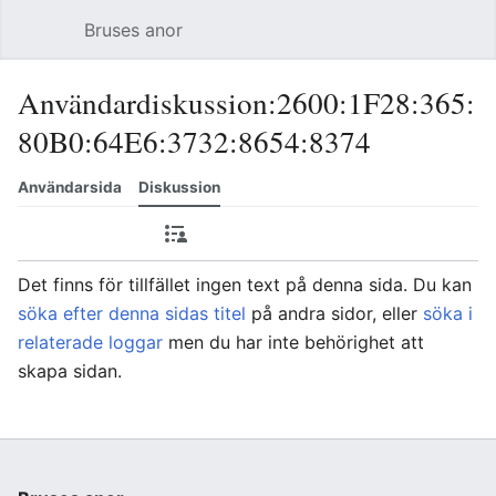
Bruses anor
Öppna huvudmenyn
Sök
Användardiskussion:2600:1F28:365:
80B0:64E6:3732:8654:8374
Användarsida
Diskussion
Bevaka
Bidrag
Redigera
Mer
Det finns för tillfället ingen text på denna sida. Du kan
söka efter denna sidas titel
på andra sidor, eller
söka i
relaterade loggar
men du har inte behörighet att
skapa sidan.